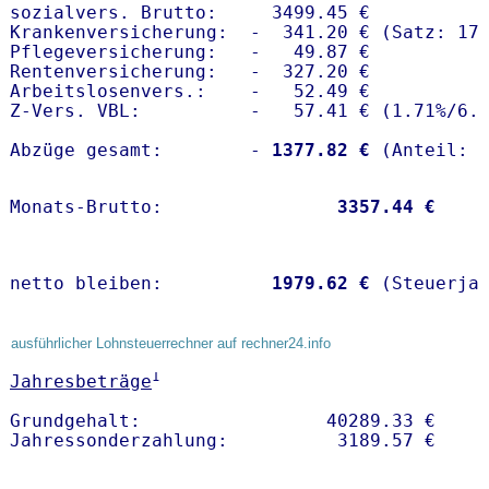
sozialvers. Brutto:     3499.45 €

Krankenversicherung:  -  341.20 € (Satz: 17.
Pflegeversicherung:   -   49.87 € 

Rentenversicherung:   -  327.20 €

Arbeitslosenvers.:    -   52.49 €

Z-Vers. VBL:          -   57.41 € (
1.71%
/
6.
Abzüge gesamt:        -
 1377.82 €
Monats-Brutto:               
 3357.44 €
netto bleiben:         
 1979.62 €
 (Steuerja
ausführlicher Lohnsteuerrechner auf rechner24.info
1
Jahresbeträge
Grundgehalt:                 40289.33 € 
