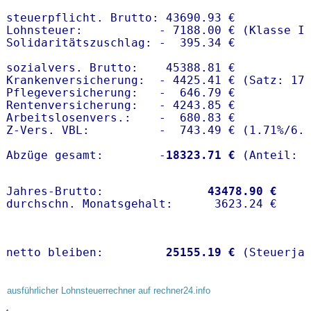
steuerpflicht. Brutto: 43690.93 €

Lohnsteuer:           - 7188.00 € (Klasse I)
Solidaritätszuschlag: -  395.34 €

sozialvers. Brutto:    45388.81 €

Krankenversicherung:  - 4425.41 € (Satz: 17.
Pflegeversicherung:   -  646.79 € 

Rentenversicherung:   - 4243.85 €

Arbeitslosenvers.:    -  680.83 €

Z-Vers. VBL:          -  743.49 € (
1.71%
/
6.
Abzüge gesamt:        -
18323.71 €
Jahres-Brutto:               
43478.90 €
netto bleiben:         
25155.19 €
 (Steuerja
ausführlicher Lohnsteuerrechner auf rechner24.info