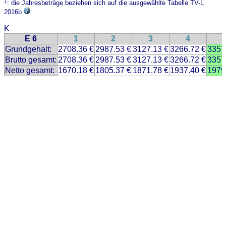
1
: die Jahresbeträge beziehen sich auf die ausgewählte Tabelle TV-L
2016b
K
E 6
1
2
3
4
..
..
Grundgehalt:
2708.36 €
2987.53 €
3127.13 €
3266.72 €
3357
Brutto gesamt:
2708.36 €
2987.53 €
3127.13 €
3266.72 €
3357
Netto gesamt:
1670.18 €
1805.37 €
1871.78 €
1937.40 €
1979