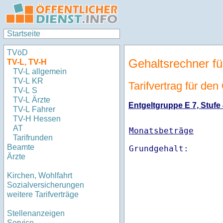
Startseite
TVöD
Gehaltsrechner fü
TV-L, TV-H
TV-L allgemein
TV-L KR
Tarifvertrag für de
TV-L S
TV-L Ärzte
Entgeltgruppe E 7, Stufe 
TV-L Fahrer
TV-H Hessen
AT
Monatsbeträge
Tarifrunden
Beamte
Ärzte
Kirchen, Wohlfahrt
Sozialversicherungen
weitere Tarifverträge
Stellenanzeigen
Service