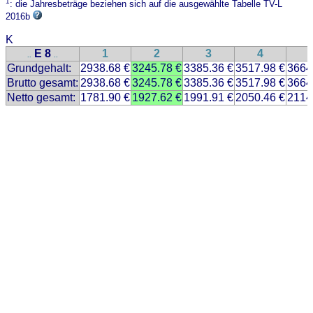
1
: die Jahresbeträge beziehen sich auf die ausgewählte Tabelle TV-L
2016b
K
E 8
1
2
3
4
..
..
Grundgehalt:
2938.68 €
3245.78 €
3385.36 €
3517.98 €
3664
Brutto gesamt:
2938.68 €
3245.78 €
3385.36 €
3517.98 €
3664
Netto gesamt:
1781.90 €
1927.62 €
1991.91 €
2050.46 €
2114