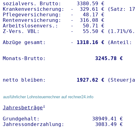
sozialvers. Brutto:     3380.59 €

Krankenversicherung:  -  329.61 € (Satz: 17.
Pflegeversicherung:   -   48.17 € 

Rentenversicherung:   -  316.08 €

Arbeitslosenvers.:    -   50.71 €

Z-Vers. VBL:          -   55.50 € (
1.71%
/
6.
Abzüge gesamt:        -
 1318.16 €
Monats-Brutto:               
 3245.78 €
netto bleiben:         
 1927.62 €
 (Steuerja
ausführlicher Lohnsteuerrechner auf rechner24.info
1
Jahresbeträge
Grundgehalt:                 38949.41 € 
