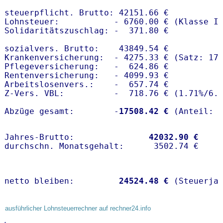
steuerpflicht. Brutto: 42151.66 €

Lohnsteuer:           - 6760.00 € (Klasse I)
Solidaritätszuschlag: -  371.80 €

sozialvers. Brutto:    43849.54 €

Krankenversicherung:  - 4275.33 € (Satz: 17.
Pflegeversicherung:   -  624.86 € 

Rentenversicherung:   - 4099.93 €

Arbeitslosenvers.:    -  657.74 €

Z-Vers. VBL:          -  718.76 € (
1.71%
/
6.
Abzüge gesamt:        -
17508.42 €
Jahres-Brutto:               
42032.90 €
netto bleiben:         
24524.48 €
 (Steuerja
ausführlicher Lohnsteuerrechner auf rechner24.info