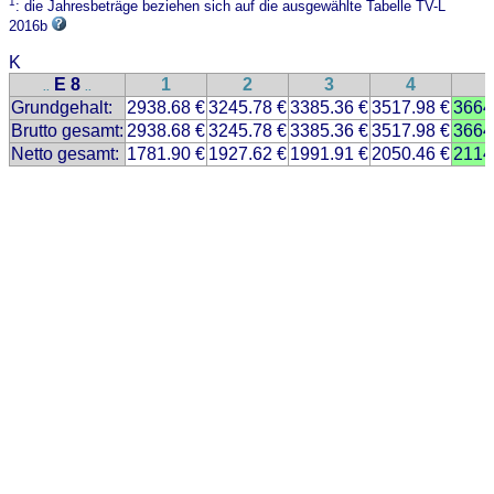
1
: die Jahresbeträge beziehen sich auf die ausgewählte Tabelle TV-L
2016b
K
E 8
1
2
3
4
..
..
Grundgehalt:
2938.68 €
3245.78 €
3385.36 €
3517.98 €
3664
Brutto gesamt:
2938.68 €
3245.78 €
3385.36 €
3517.98 €
3664
Netto gesamt:
1781.90 €
1927.62 €
1991.91 €
2050.46 €
2114