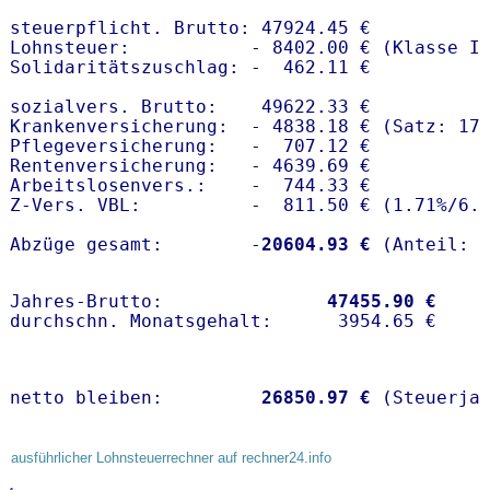
steuerpflicht. Brutto: 47924.45 €

Lohnsteuer:           - 8402.00 € (Klasse I)
Solidaritätszuschlag: -  462.11 €

sozialvers. Brutto:    49622.33 €

Krankenversicherung:  - 4838.18 € (Satz: 17.
Pflegeversicherung:   -  707.12 € 

Rentenversicherung:   - 4639.69 €

Arbeitslosenvers.:    -  744.33 €

Z-Vers. VBL:          -  811.50 € (
1.71%
/
6.
Abzüge gesamt:        -
20604.93 €
Jahres-Brutto:               
47455.90 €
netto bleiben:         
26850.97 €
 (Steuerja
ausführlicher Lohnsteuerrechner auf rechner24.info