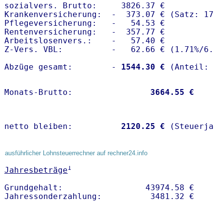
sozialvers. Brutto:     3826.37 €

Krankenversicherung:  -  373.07 € (Satz: 17.
Pflegeversicherung:   -   54.53 € 

Rentenversicherung:   -  357.77 €

Arbeitslosenvers.:    -   57.40 €

Z-Vers. VBL:          -   62.66 € (
1.71%
/
6.
Abzüge gesamt:        -
 1544.30 €
Monats-Brutto:               
 3664.55 €
netto bleiben:         
 2120.25 €
 (Steuerja
ausführlicher Lohnsteuerrechner auf rechner24.info
1
Jahresbeträge
Grundgehalt:                 43974.58 € 
