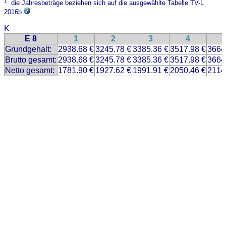
1
: die Jahresbeträge beziehen sich auf die ausgewählte Tabelle TV-L
2016b
K
E 8
1
2
3
4
..
..
Grundgehalt:
2938.68 €
3245.78 €
3385.36 €
3517.98 €
3664
Brutto gesamt:
2938.68 €
3245.78 €
3385.36 €
3517.98 €
3664
Netto gesamt:
1781.90 €
1927.62 €
1991.91 €
2050.46 €
2114