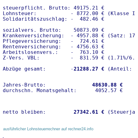
steuerpflicht. Brutto: 49175.21 €

Lohnsteuer:           - 8772.00 € (Klasse I)
Solidaritätszuschlag: -  482.46 €

sozialvers. Brutto:    50873.09 €

Krankenversicherung:  - 4957.88 € (Satz: 17.
Pflegeversicherung:   -  724.61 € 

Rentenversicherung:   - 4756.63 €

Arbeitslosenvers.:    -  763.10 €

Z-Vers. VBL:          -  831.59 € (
1.71%
/
6.
Abzüge gesamt:        -
21288.27 €
Jahres-Brutto:               
48630.88 €
netto bleiben:         
27342.61 €
 (Steuerja
ausführlicher Lohnsteuerrechner auf rechner24.info