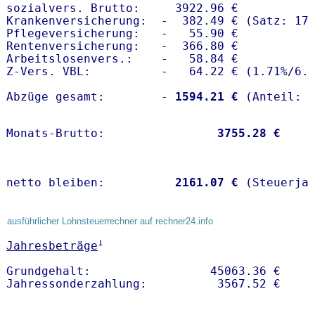
sozialvers. Brutto:     3922.96 €

Krankenversicherung:  -  382.49 € (Satz: 17.
Pflegeversicherung:   -   55.90 € 

Rentenversicherung:   -  366.80 €

Arbeitslosenvers.:    -   58.84 €

Z-Vers. VBL:          -   64.22 € (
1.71%
/
6.
Abzüge gesamt:        -
 1594.21 €
Monats-Brutto:               
 3755.28 €
netto bleiben:         
 2161.07 €
 (Steuerja
ausführlicher Lohnsteuerrechner auf rechner24.info
1
Jahresbeträge
Grundgehalt:                 45063.36 € 
