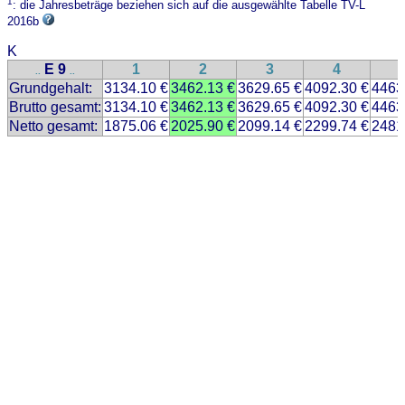
1
: die Jahresbeträge beziehen sich auf die ausgewählte Tabelle TV-L
2016b
K
E 9
1
2
3
4
..
..
Grundgehalt:
3134.10 €
3462.13 €
3629.65 €
4092.30 €
4463
Brutto gesamt:
3134.10 €
3462.13 €
3629.65 €
4092.30 €
4463
Netto gesamt:
1875.06 €
2025.90 €
2099.14 €
2299.74 €
2481