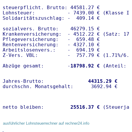
steuerpflicht. Brutto: 44581.27 €

Lohnsteuer:           - 7439.00 € (Klasse I)
Solidaritätszuschlag: -  409.14 €

sozialvers. Brutto:    46279.15 €

Krankenversicherung:  - 4512.22 € (Satz: 17.
Pflegeversicherung:   -  659.48 € 

Rentenversicherung:   - 4327.10 €

Arbeitslosenvers.:    -  694.19 €

Z-Vers. VBL:          -  757.79 € (
1.71%
/
6.
Abzüge gesamt:        -
18798.92 €
Jahres-Brutto:               
44315.29 €
netto bleiben:         
25516.37 €
 (Steuerja
ausführlicher Lohnsteuerrechner auf rechner24.info