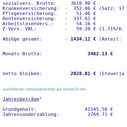
sozialvers. Brutto:     3610.90 €

Krankenversicherung:  -  352.06 € (Satz: 17.
Pflegeversicherung:   -   51.46 € 

Rentenversicherung:   -  337.62 €

Arbeitslosenvers.:    -   54.16 €

Z-Vers. VBL:          -   59.20 € (
1.71%
/
6.
Abzüge gesamt:        -
 1434.12 €
Monats-Brutto:               
 3462.13 €
netto bleiben:         
 2028.01 €
 (Steuerja
ausführlicher Lohnsteuerrechner auf rechner24.info
1
Jahresbeträge
Grundgehalt:                 41545.58 € 
