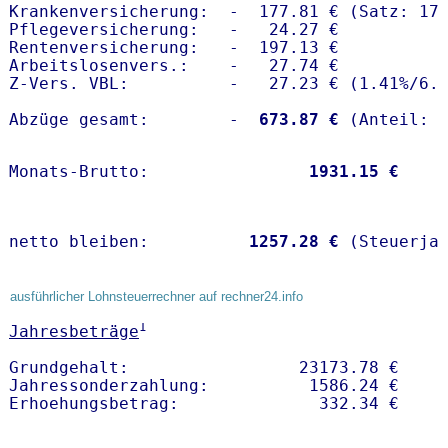
Krankenversicherung:  -  177.81 € (Satz: 17.
Pflegeversicherung:   -   24.27 € 

Rentenversicherung:   -  197.13 €

Arbeitslosenvers.:    -   27.74 €

Z-Vers. VBL:          -   27.23 € (
1.41%
/
6.
Abzüge gesamt:        -
  673.87 €
Monats-Brutto:               
 1931.15 €
netto bleiben:         
 1257.28 €
 (Steuerja
ausführlicher Lohnsteuerrechner auf rechner24.info
1
Jahresbeträge
Grundgehalt:                 23173.78 € 

Jahressonderzahlung:          1586.24 €   
