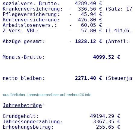
sozialvers. Brutto:     4289.40 €

Krankenversicherung:  -  336.56 € (Satz: 17.
Pflegeversicherung:   -   45.94 € 

Rentenversicherung:   -  426.80 €

Arbeitslosenvers.:    -   60.05 €

Z-Vers. VBL:          -   57.80 € (
1.41%
/
6.
Abzüge gesamt:        -
 1828.12 €
Monats-Brutto:               
 4099.52 €
netto bleiben:         
 2271.40 €
 (Steuerja
ausführlicher Lohnsteuerrechner auf rechner24.info
1
Jahresbeträge
Grundgehalt:                 49194.29 € 

Jahressonderzahlung:          3367.35 €   
