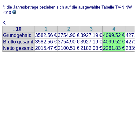
1
: die Jahresbeträge beziehen sich auf die ausgewählte Tabelle TV-N NW
2010
K
10
1
2
3
4
..
..
Grundgehalt:
3582.56 €
3754.90 €
3927.19 €
4099.52 €
4271
Brutto gesamt:
3582.56 €
3754.90 €
3927.19 €
4099.52 €
4271
Netto gesamt:
2015.47 €
2100.51 €
2182.03 €
2261.83 €
2339