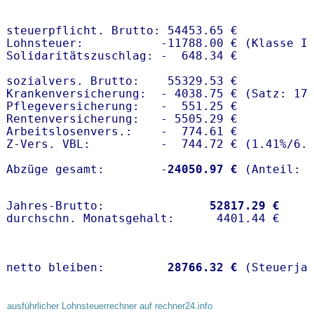
steuerpflicht. Brutto: 54453.65 €

Lohnsteuer:           -11788.00 € (Klasse I)
Solidaritätszuschlag: -  648.34 €

sozialvers. Brutto:    55329.53 €

Krankenversicherung:  - 4038.75 € (Satz: 17.
Pflegeversicherung:   -  551.25 € 

Rentenversicherung:   - 5505.29 €

Arbeitslosenvers.:    -  774.61 €

Z-Vers. VBL:          -  744.72 € (
1.41%
/
6.
Abzüge gesamt:        -
24050.97 €
Jahres-Brutto:               
52817.29 €
netto bleiben:         
28766.32 €
 (Steuerja
ausführlicher Lohnsteuerrechner auf rechner24.info