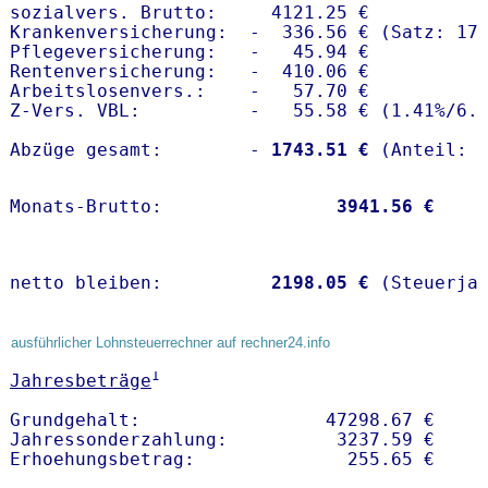
sozialvers. Brutto:     4121.25 €

Krankenversicherung:  -  336.56 € (Satz: 17.
Pflegeversicherung:   -   45.94 € 

Rentenversicherung:   -  410.06 €

Arbeitslosenvers.:    -   57.70 €

Z-Vers. VBL:          -   55.58 € (
1.41%
/
6.
Abzüge gesamt:        -
 1743.51 €
Monats-Brutto:               
 3941.56 €
netto bleiben:         
 2198.05 €
 (Steuerja
ausführlicher Lohnsteuerrechner auf rechner24.info
1
Jahresbeträge
Grundgehalt:                 47298.67 € 

Jahressonderzahlung:          3237.59 €   
