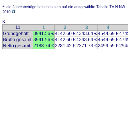
1
: die Jahresbeträge beziehen sich auf die ausgewählte Tabelle TV-N NW
2010
K
11
1
2
3
4
..
..
Grundgehalt:
3941.56 €
4142.60 €
4343.64 €
4544.69 €
4745
Brutto gesamt:
3941.56 €
4142.60 €
4343.64 €
4544.69 €
4745
Netto gesamt:
2188.74 €
2281.42 €
2371.73 €
2459.59 €
2544