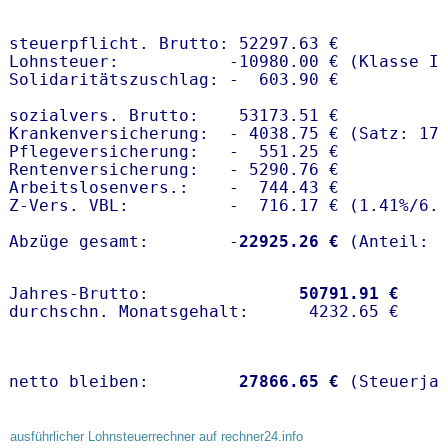
steuerpflicht. Brutto: 52297.63 €

Lohnsteuer:           -10980.00 € (Klasse I)
Solidaritätszuschlag: -  603.90 €

sozialvers. Brutto:    53173.51 €

Krankenversicherung:  - 4038.75 € (Satz: 17.
Pflegeversicherung:   -  551.25 € 

Rentenversicherung:   - 5290.76 €

Arbeitslosenvers.:    -  744.43 €

Z-Vers. VBL:          -  716.17 € (
1.41%
/
6.
Abzüge gesamt:        -
22925.26 €
Jahres-Brutto:               
50791.91 €
netto bleiben:         
27866.65 €
 (Steuerja
ausführlicher Lohnsteuerrechner auf rechner24.info