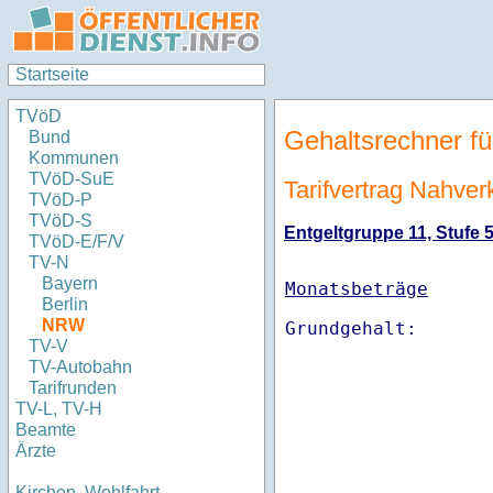
Startseite
TVöD
Gehaltsrechner fü
Bund
Kommunen
TVöD-SuE
Tarifvertrag Nahve
TVöD-P
TVöD-S
Entgeltgruppe 11, Stufe 5
TVöD-E/F/V
TV-N
Bayern
Monatsbeträge
Berlin
NRW
TV-V
TV-Autobahn
Tarifrunden
TV-L, TV-H
Beamte
Ärzte
Kirchen, Wohlfahrt