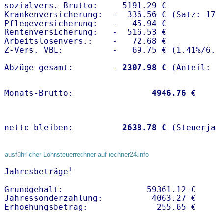
sozialvers. Brutto:     5191.29 €

Krankenversicherung:  -  336.56 € (Satz: 17.
Pflegeversicherung:   -   45.94 € 

Rentenversicherung:   -  516.53 €

Arbeitslosenvers.:    -   72.68 €

Z-Vers. VBL:          -   69.75 € (
1.41%
/
6.
Abzüge gesamt:        -
 2307.98 €
Monats-Brutto:               
 4946.76 €
netto bleiben:         
 2638.78 €
 (Steuerja
ausführlicher Lohnsteuerrechner auf rechner24.info
1
Jahresbeträge
Grundgehalt:                 59361.12 € 

Jahressonderzahlung:          4063.27 €   
