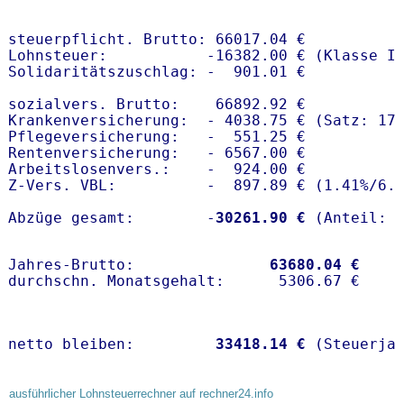
steuerpflicht. Brutto: 66017.04 €

Lohnsteuer:           -16382.00 € (Klasse I)
Solidaritätszuschlag: -  901.01 €

sozialvers. Brutto:    66892.92 €

Krankenversicherung:  - 4038.75 € (Satz: 17
Pflegeversicherung:   -  551.25 € 

Rentenversicherung:   - 6567.00 €

Arbeitslosenvers.:    -  924.00 €

Z-Vers. VBL:          -  897.89 € (
1.41%
/
6.
Abzüge gesamt:        -
30261.90 €
Jahres-Brutto:               
63680.04 €
netto bleiben:         
33418.14 €
 (Steuerja
ausführlicher Lohnsteuerrechner auf rechner24.info