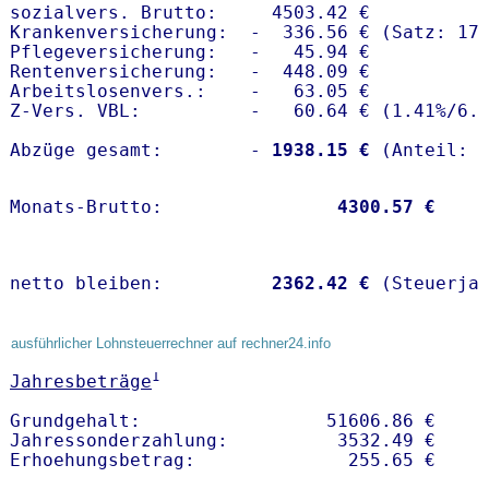
sozialvers. Brutto:     4503.42 €

Krankenversicherung:  -  336.56 € (Satz: 17.
Pflegeversicherung:   -   45.94 € 

Rentenversicherung:   -  448.09 €

Arbeitslosenvers.:    -   63.05 €

Z-Vers. VBL:          -   60.64 € (
1.41%
/
6.
Abzüge gesamt:        -
 1938.15 €
Monats-Brutto:               
 4300.57 €
netto bleiben:         
 2362.42 €
 (Steuerja
ausführlicher Lohnsteuerrechner auf rechner24.info
1
Jahresbeträge
Grundgehalt:                 51606.86 € 

Jahressonderzahlung:          3532.49 €   
