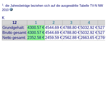
1
: die Jahresbeträge beziehen sich auf die ausgewählte Tabelle TV-N NW
2010
K
12
1
2
3
4
..
..
Grundgehalt:
4300.57 €
4544.69 €
4788.80 €
5032.92 €
5277
Brutto gesamt:
4300.57 €
4544.69 €
4788.80 €
5032.92 €
5277
Netto gesamt:
2352.58 €
2459.59 €
2562.88 €
2663.65 €
2769