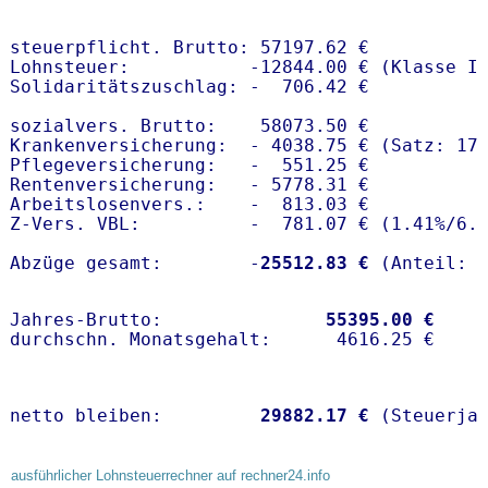
steuerpflicht. Brutto: 57197.62 €

Lohnsteuer:           -12844.00 € (Klasse I)
Solidaritätszuschlag: -  706.42 €

sozialvers. Brutto:    58073.50 €

Krankenversicherung:  - 4038.75 € (Satz: 17
Pflegeversicherung:   -  551.25 € 

Rentenversicherung:   - 5778.31 €

Arbeitslosenvers.:    -  813.03 €

Z-Vers. VBL:          -  781.07 € (
1.41%
/
6.
Abzüge gesamt:        -
25512.83 €
Jahres-Brutto:               
55395.00 €
netto bleiben:         
29882.17 €
 (Steuerja
ausführlicher Lohnsteuerrechner auf rechner24.info