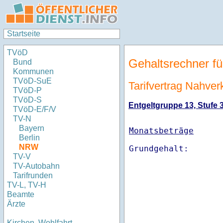
Startseite
TVöD
Gehaltsrechner fü
Bund
Kommunen
TVöD-SuE
Tarifvertrag Nahve
TVöD-P
TVöD-S
Entgeltgruppe 13, Stufe 3
TVöD-E/F/V
TV-N
Bayern
Monatsbeträge
Berlin
NRW
TV-V
TV-Autobahn
Tarifrunden
TV-L, TV-H
Beamte
Ärzte
Kirchen, Wohlfahrt