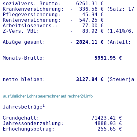
sozialvers. Brutto:     6261.31 €

Krankenversicherung:  -  336.56 € (Satz: 17.
Pflegeversicherung:   -   45.94 € 

Rentenversicherung:   -  547.25 €

Arbeitslosenvers.:    -   77.00 €

Z-Vers. VBL:          -   83.92 € (
1.41%
/
6.
Abzüge gesamt:        -
 2824.11 €
Monats-Brutto:               
 5951.95 €
netto bleiben:         
 3127.84 €
 (Steuerja
ausführlicher Lohnsteuerrechner auf rechner24.info
1
Jahresbeträge
Grundgehalt:                 71423.42 € 

Jahressonderzahlung:          4888.93 €   
