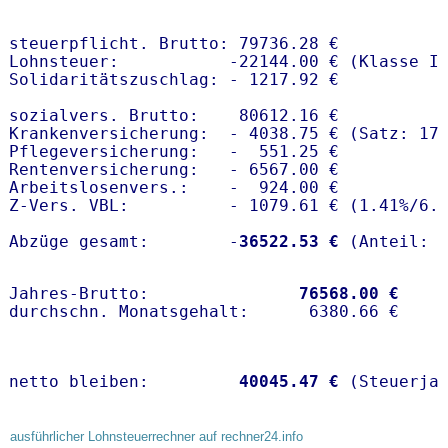
steuerpflicht. Brutto: 79736.28 €

Lohnsteuer:           -22144.00 € (Klasse I)
Solidaritätszuschlag: - 1217.92 €

sozialvers. Brutto:    80612.16 €

Krankenversicherung:  - 4038.75 € (Satz: 17
Pflegeversicherung:   -  551.25 € 

Rentenversicherung:   - 6567.00 €

Arbeitslosenvers.:    -  924.00 €

Z-Vers. VBL:          - 1079.61 € (
1.41%
/
6.
Abzüge gesamt:        -
36522.53 €
Jahres-Brutto:               
76568.00 €
netto bleiben:         
40045.47 €
 (Steuerja
ausführlicher Lohnsteuerrechner auf rechner24.info