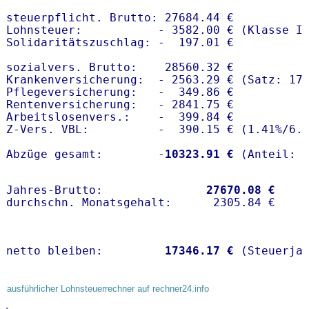
steuerpflicht. Brutto: 27684.44 €

Lohnsteuer:           - 3582.00 € (Klasse I)
Solidaritätszuschlag: -  197.01 €

sozialvers. Brutto:    28560.32 €

Krankenversicherung:  - 2563.29 € (Satz: 17.
Pflegeversicherung:   -  349.86 € 

Rentenversicherung:   - 2841.75 €

Arbeitslosenvers.:    -  399.84 €

Z-Vers. VBL:          -  390.15 € (
1.41%
/
6.
Abzüge gesamt:        -
10323.91 €
Jahres-Brutto:               
27670.08 €
netto bleiben:         
17346.17 €
 (Steuerja
ausführlicher Lohnsteuerrechner auf rechner24.info