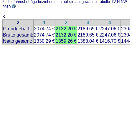
1
: die Jahresbeträge beziehen sich auf die ausgewählte Tabelle TV-N NW
2010
K
2
1
2
3
4
..
..
Grundgehalt:
2074.74 €
2132.20 €
2189.65 €
2247.06 €
2304
Brutto gesamt:
2074.74 €
2132.20 €
2189.65 €
2247.06 €
2304
Netto gesamt:
1330.29 €
1359.26 €
1388.04 €
1416.70 €
1444