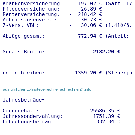
Krankenversicherung:  -  197.02 € (Satz: 17.
Pflegeversicherung:   -   26.89 € 

Rentenversicherung:   -  218.42 €

Arbeitslosenvers.:    -   30.73 €

Z-Vers. VBL:          -   30.06 € (
1.41%
/
6.
Abzüge gesamt:        -
  772.94 €
Monats-Brutto:               
 2132.20 €
netto bleiben:         
 1359.26 €
 (Steuerja
ausführlicher Lohnsteuerrechner auf rechner24.info
1
Jahresbeträge
Grundgehalt:                 25586.35 € 

Jahressonderzahlung:          1751.39 €   
