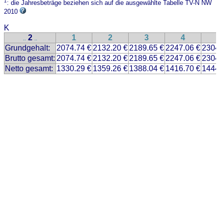
1
: die Jahresbeträge beziehen sich auf die ausgewählte Tabelle TV-N NW
2010
K
2
1
2
3
4
..
..
Grundgehalt:
2074.74 €
2132.20 €
2189.65 €
2247.06 €
2304
Brutto gesamt:
2074.74 €
2132.20 €
2189.65 €
2247.06 €
2304
Netto gesamt:
1330.29 €
1359.26 €
1388.04 €
1416.70 €
1444