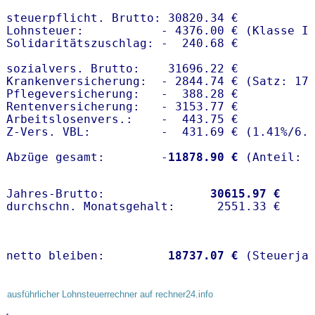
steuerpflicht. Brutto: 30820.34 €

Lohnsteuer:           - 4376.00 € (Klasse I)
Solidaritätszuschlag: -  240.68 €

sozialvers. Brutto:    31696.22 €

Krankenversicherung:  - 2844.74 € (Satz: 17.
Pflegeversicherung:   -  388.28 € 

Rentenversicherung:   - 3153.77 €

Arbeitslosenvers.:    -  443.75 €

Z-Vers. VBL:          -  431.69 € (
1.41%
/
6.
Abzüge gesamt:        -
11878.90 €
Jahres-Brutto:               
30615.97 €
netto bleiben:         
18737.07 €
 (Steuerja
ausführlicher Lohnsteuerrechner auf rechner24.info