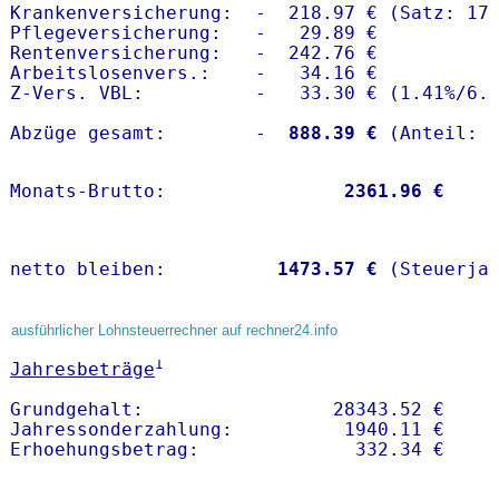
Krankenversicherung:  -  218.97 € (Satz: 17.
Pflegeversicherung:   -   29.89 € 

Rentenversicherung:   -  242.76 €

Arbeitslosenvers.:    -   34.16 €

Z-Vers. VBL:          -   33.30 € (
1.41%
/
6.
Abzüge gesamt:        -
  888.39 €
Monats-Brutto:               
 2361.96 €
netto bleiben:         
 1473.57 €
 (Steuerja
ausführlicher Lohnsteuerrechner auf rechner24.info
1
Jahresbeträge
Grundgehalt:                 28343.52 € 

Jahressonderzahlung:          1940.11 €   
