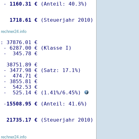
  -
 1160.31 €
   
 1718.61 €
 (Steuerjahr 2010)
 rechner24.info
: 37876.01 €

 - 6287.00 € (Klasse I)

 -  345.78 €

  38751.89 €

 - 3477.98 € (Satz: 17.1%)  

 -  474.71 € 

 - 3855.81 €

 -  542.53 €

  -  525.14 € (
1.41%
/
6.45%
) 
  -
15508.95 €
   
21735.17 €
 (Steuerjahr 2010)
 rechner24.info