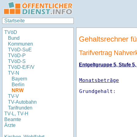
Startseite
TVöD
Gehaltsrechner fü
Bund
Kommunen
TVöD-SuE
Tarifvertrag Nahve
TVöD-P
TVöD-S
Entgeltgruppe 5, Stufe 5,
TVöD-E/F/V
TV-N
Bayern
Monatsbeträge
Berlin
NRW
TV-V
TV-Autobahn
Tarifrunden
TV-L, TV-H
Beamte
Ärzte
Kirchen, Wohlfahrt