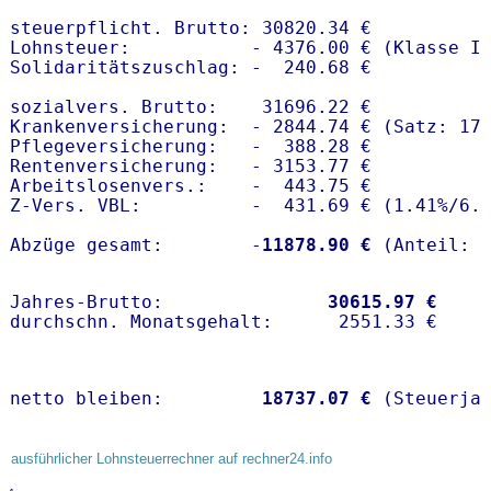
steuerpflicht. Brutto: 30820.34 €

Lohnsteuer:           - 4376.00 € (Klasse I)
Solidaritätszuschlag: -  240.68 €

sozialvers. Brutto:    31696.22 €

Krankenversicherung:  - 2844.74 € (Satz: 17.
Pflegeversicherung:   -  388.28 € 

Rentenversicherung:   - 3153.77 €

Arbeitslosenvers.:    -  443.75 €

Z-Vers. VBL:          -  431.69 € (
1.41%
/
6.
Abzüge gesamt:        -
11878.90 €
Jahres-Brutto:               
30615.97 €
netto bleiben:         
18737.07 €
 (Steuerja
ausführlicher Lohnsteuerrechner auf rechner24.info