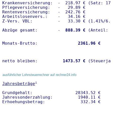
Krankenversicherung:  -  218.97 € (Satz: 17.
Pflegeversicherung:   -   29.89 € 

Rentenversicherung:   -  242.76 €

Arbeitslosenvers.:    -   34.16 €

Z-Vers. VBL:          -   33.30 € (
1.41%
/
6.
Abzüge gesamt:        -
  888.39 €
Monats-Brutto:               
 2361.96 €
netto bleiben:         
 1473.57 €
 (Steuerja
ausführlicher Lohnsteuerrechner auf rechner24.info
1
Jahresbeträge
Grundgehalt:                 28343.52 € 

Jahressonderzahlung:          1940.11 €   
