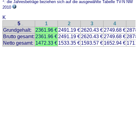
1
: die Jahresbeträge beziehen sich auf die ausgewählte Tabelle TV-N NW
2010
K
5
1
2
3
4
..
..
Grundgehalt:
2361.96 €
2491.19 €
2620.43 €
2749.68 €
2878
Brutto gesamt:
2361.96 €
2491.19 €
2620.43 €
2749.68 €
2878
Netto gesamt:
1472.33 €
1533.35 €
1593.57 €
1652.94 €
1711