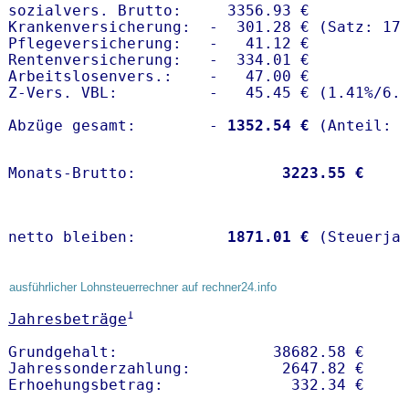
sozialvers. Brutto:     3356.93 €

Krankenversicherung:  -  301.28 € (Satz: 17.
Pflegeversicherung:   -   41.12 € 

Rentenversicherung:   -  334.01 €

Arbeitslosenvers.:    -   47.00 €

Z-Vers. VBL:          -   45.45 € (
1.41%
/
6.
Abzüge gesamt:        -
 1352.54 €
Monats-Brutto:               
 3223.55 €
netto bleiben:         
 1871.01 €
 (Steuerja
ausführlicher Lohnsteuerrechner auf rechner24.info
1
Jahresbeträge
Grundgehalt:                 38682.58 € 

Jahressonderzahlung:          2647.82 €   
