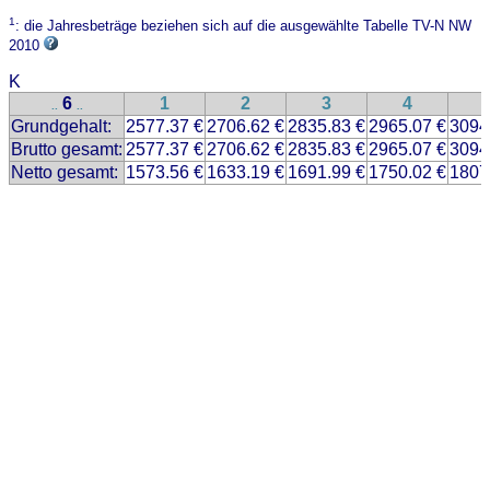
1
: die Jahresbeträge beziehen sich auf die ausgewählte Tabelle TV-N NW
2010
K
6
1
2
3
4
..
..
Grundgehalt:
2577.37 €
2706.62 €
2835.83 €
2965.07 €
3094
Brutto gesamt:
2577.37 €
2706.62 €
2835.83 €
2965.07 €
3094
Netto gesamt:
1573.56 €
1633.19 €
1691.99 €
1750.02 €
1807