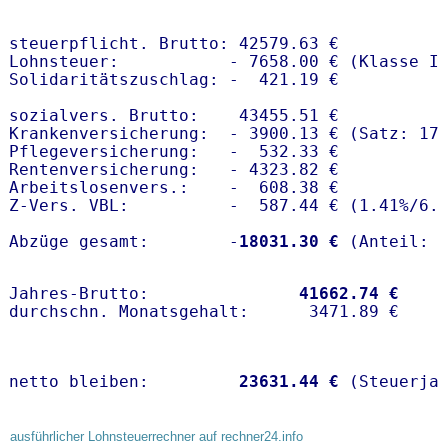
steuerpflicht. Brutto: 42579.63 €

Lohnsteuer:           - 7658.00 € (Klasse I)
Solidaritätszuschlag: -  421.19 €

sozialvers. Brutto:    43455.51 €

Krankenversicherung:  - 3900.13 € (Satz: 17.
Pflegeversicherung:   -  532.33 € 

Rentenversicherung:   - 4323.82 €

Arbeitslosenvers.:    -  608.38 €

Z-Vers. VBL:          -  587.44 € (
1.41%
/
6.
Abzüge gesamt:        -
18031.30 €
Jahres-Brutto:               
41662.74 €
netto bleiben:         
23631.44 €
 (Steuerja
ausführlicher Lohnsteuerrechner auf rechner24.info