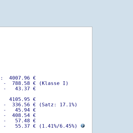
:  4007.96 €

 -  788.58 € (Klasse I)

 -   43.37 €

   4105.95 €

 -  336.56 € (Satz: 17.1%)  

 -   45.94 € 

 -  408.54 €

 -   57.48 €

  -   55.37 € (
1.41%
/
6.45%
) 