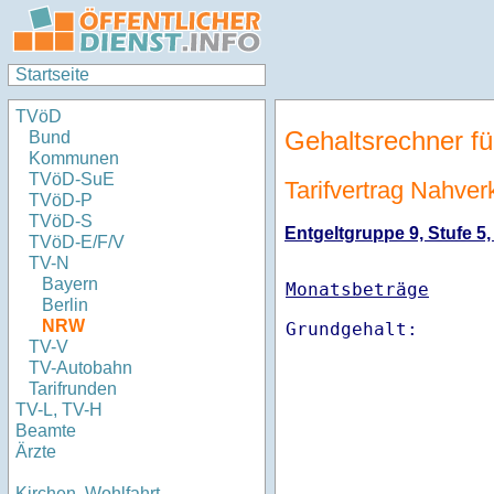
Startseite
TVöD
Gehaltsrechner fü
Bund
Kommunen
TVöD-SuE
Tarifvertrag Nahve
TVöD-P
TVöD-S
Entgeltgruppe 9, Stufe 5,
TVöD-E/F/V
TV-N
Bayern
Monatsbeträge
Berlin
NRW
TV-V
TV-Autobahn
Tarifrunden
TV-L, TV-H
Beamte
Ärzte
Kirchen, Wohlfahrt