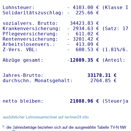
Lohnsteuer:           - 4103.00 € (Klasse I)
Solidaritätszuschlag: -  225.66 €

sozialvers. Brutto:    34423.83 €

Krankenversicherung:  - 2934.63 € (Satz: 17.
Pflegeversicherung:   -  611.02 € 

Rentenversicherung:   - 3201.42 €

Arbeitslosenvers.:    -  413.09 €

Z-Vers. VBL:          -  600.53 € (
1.81%
/
6.
Abzüge gesamt:        -
12089.35 €
Jahres-Brutto:               
33178.31 €
netto bleiben:         
21088.96 €
 (Steuerja
ausführlicher Lohnsteuerrechner auf rechner24.info
1
: die Jahresbeträge beziehen sich auf die ausgewählte Tabelle TV-N NW