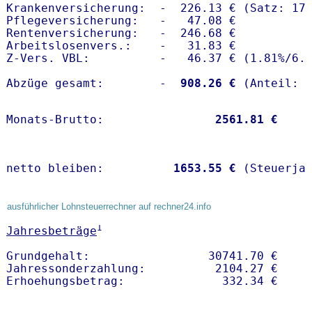
Krankenversicherung:  -  226.13 € (Satz: 17.
Pflegeversicherung:   -   47.08 € 

Rentenversicherung:   -  246.68 €

Arbeitslosenvers.:    -   31.83 €

Z-Vers. VBL:          -   46.37 € (
1.81%
/
6.
Abzüge gesamt:        -
  908.26 €
Monats-Brutto:               
 2561.81 €
netto bleiben:         
 1653.55 €
 (Steuerja
ausführlicher Lohnsteuerrechner auf rechner24.info
1
Jahresbeträge
Grundgehalt:                 30741.70 € 

Jahressonderzahlung:          2104.27 €   
