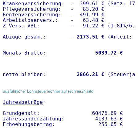
Krankenversicherung:  -  399.61 € (Satz: 17.
Pflegeversicherung:   -   83.20 € 

Rentenversicherung:   -  491.99 €

Arbeitslosenvers.:    -   63.48 €

Z-Vers. VBL:          -   91.22 € (
1.81%
/
6.
Abzüge gesamt:        -
 2173.51 €
Monats-Brutto:               
 5039.72 €
netto bleiben:         
 2866.21 €
 (Steuerja
ausführlicher Lohnsteuerrechner auf rechner24.info
1
Jahresbeträge
Grundgehalt:                 60476.69 € 

Jahressonderzahlung:          4139.63 €   
