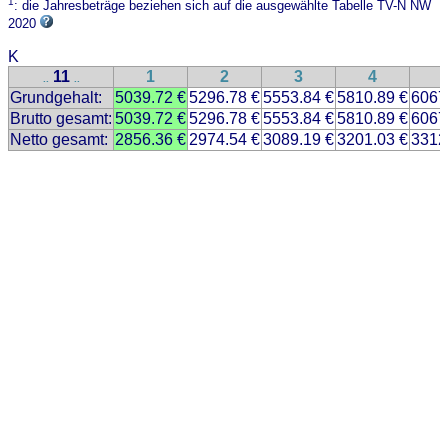
1
: die Jahresbeträge beziehen sich auf die ausgewählte Tabelle TV-N NW
2020
K
11
1
2
3
4
..
..
Grundgehalt:
5039.72 €
5296.78 €
5553.84 €
5810.89 €
6067
Brutto gesamt:
5039.72 €
5296.78 €
5553.84 €
5810.89 €
6067
Netto gesamt:
2856.36 €
2974.54 €
3089.19 €
3201.03 €
3312