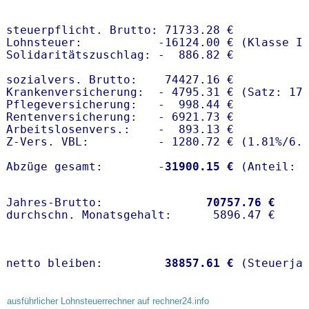
steuerpflicht. Brutto: 71733.28 €

Lohnsteuer:           -16124.00 € (Klasse I)
Solidaritätszuschlag: -  886.82 €

sozialvers. Brutto:    74427.16 €

Krankenversicherung:  - 4795.31 € (Satz: 17
Pflegeversicherung:   -  998.44 € 

Rentenversicherung:   - 6921.73 €

Arbeitslosenvers.:    -  893.13 €

Z-Vers. VBL:          - 1280.72 € (
1.81%
/
6.
Abzüge gesamt:        -
31900.15 €
Jahres-Brutto:               
70757.76 €
netto bleiben:         
38857.61 €
 (Steuerja
ausführlicher Lohnsteuerrechner auf rechner24.info