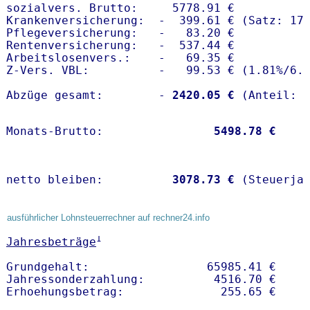
sozialvers. Brutto:     5778.91 €

Krankenversicherung:  -  399.61 € (Satz: 17.
Pflegeversicherung:   -   83.20 € 

Rentenversicherung:   -  537.44 €

Arbeitslosenvers.:    -   69.35 €

Z-Vers. VBL:          -   99.53 € (
1.81%
/
6.
Abzüge gesamt:        -
 2420.05 €
Monats-Brutto:               
 5498.78 €
netto bleiben:         
 3078.73 €
 (Steuerja
ausführlicher Lohnsteuerrechner auf rechner24.info
1
Jahresbeträge
Grundgehalt:                 65985.41 € 

Jahressonderzahlung:          4516.70 €   
