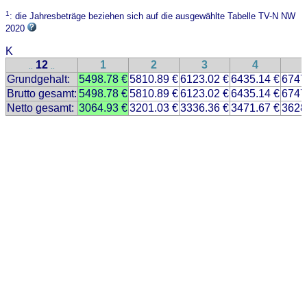
1
: die Jahresbeträge beziehen sich auf die ausgewählte Tabelle TV-N NW
2020
K
12
1
2
3
4
..
..
Grundgehalt:
5498.78 €
5810.89 €
6123.02 €
6435.14 €
6747
Brutto gesamt:
5498.78 €
5810.89 €
6123.02 €
6435.14 €
6747
Netto gesamt:
3064.93 €
3201.03 €
3336.36 €
3471.67 €
3628