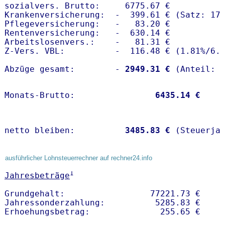
sozialvers. Brutto:     6775.67 €

Krankenversicherung:  -  399.61 € (Satz: 17.
Pflegeversicherung:   -   83.20 € 

Rentenversicherung:   -  630.14 €

Arbeitslosenvers.:    -   81.31 €

Z-Vers. VBL:          -  116.48 € (
1.81%
/
6.
Abzüge gesamt:        -
 2949.31 €
Monats-Brutto:               
 6435.14 €
netto bleiben:         
 3485.83 €
 (Steuerja
ausführlicher Lohnsteuerrechner auf rechner24.info
1
Jahresbeträge
Grundgehalt:                 77221.73 € 

Jahressonderzahlung:          5285.83 €   
