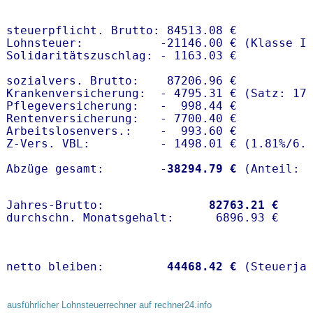
steuerpflicht. Brutto: 84513.08 €

Lohnsteuer:           -21146.00 € (Klasse I)
Solidaritätszuschlag: - 1163.03 €

sozialvers. Brutto:    87206.96 €

Krankenversicherung:  - 4795.31 € (Satz: 17
Pflegeversicherung:   -  998.44 € 

Rentenversicherung:   - 7700.40 €

Arbeitslosenvers.:    -  993.60 €

Z-Vers. VBL:          - 1498.01 € (
1.81%
/
6.
Abzüge gesamt:        -
38294.79 €
Jahres-Brutto:               
82763.21 €
netto bleiben:         
44468.42 €
 (Steuerja
ausführlicher Lohnsteuerrechner auf rechner24.info