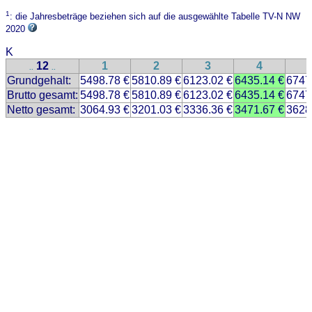
1
: die Jahresbeträge beziehen sich auf die ausgewählte Tabelle TV-N NW
2020
K
12
1
2
3
4
..
..
Grundgehalt:
5498.78 €
5810.89 €
6123.02 €
6435.14 €
6747
Brutto gesamt:
5498.78 €
5810.89 €
6123.02 €
6435.14 €
6747
Netto gesamt:
3064.93 €
3201.03 €
3336.36 €
3471.67 €
3628