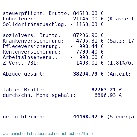
steuerpflicht. Brutto: 84513.08 €

Lohnsteuer:           -21146.00 € (Klasse I)
Solidaritätszuschlag: - 1163.03 €

sozialvers. Brutto:    87206.96 €

Krankenversicherung:  - 4795.31 € (Satz: 17
Pflegeversicherung:   -  998.44 € 

Rentenversicherung:   - 7700.40 €

Arbeitslosenvers.:    -  993.60 €

Z-Vers. VBL:          - 1498.01 € (
1.81%
/
6.
Abzüge gesamt:        -
38294.79 €
Jahres-Brutto:               
82763.21 €
netto bleiben:         
44468.42 €
 (Steuerja
ausführlicher Lohnsteuerrechner auf rechner24.info