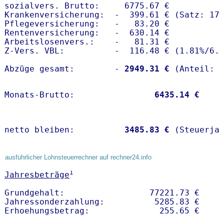
sozialvers. Brutto:     6775.67 €

Krankenversicherung:  -  399.61 € (Satz: 17.
Pflegeversicherung:   -   83.20 € 

Rentenversicherung:   -  630.14 €

Arbeitslosenvers.:    -   81.31 €

Z-Vers. VBL:          -  116.48 € (
1.81%
/
6.
Abzüge gesamt:        -
 2949.31 €
Monats-Brutto:               
 6435.14 €
netto bleiben:         
 3485.83 €
 (Steuerja
ausführlicher Lohnsteuerrechner auf rechner24.info
1
Jahresbeträge
Grundgehalt:                 77221.73 € 

Jahressonderzahlung:          5285.83 €   
