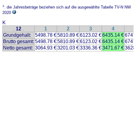
1
: die Jahresbeträge beziehen sich auf die ausgewählte Tabelle TV-N NW
2020
K
12
1
2
3
4
..
..
Grundgehalt:
5498.78 €
5810.89 €
6123.02 €
6435.14 €
6747
Brutto gesamt:
5498.78 €
5810.89 €
6123.02 €
6435.14 €
6747
Netto gesamt:
3064.93 €
3201.03 €
3336.36 €
3471.67 €
3628