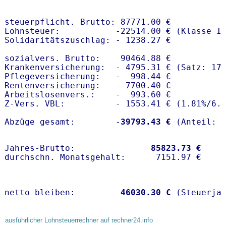
steuerpflicht. Brutto: 87771.00 €

Lohnsteuer:           -22514.00 € (Klasse I)
Solidaritätszuschlag: - 1238.27 €

sozialvers. Brutto:    90464.88 €

Krankenversicherung:  - 4795.31 € (Satz: 17
Pflegeversicherung:   -  998.44 € 

Rentenversicherung:   - 7700.40 €

Arbeitslosenvers.:    -  993.60 €

Z-Vers. VBL:          - 1553.41 € (
1.81%
/
6.
Abzüge gesamt:        -
39793.43 €
Jahres-Brutto:               
85823.73 €
netto bleiben:         
46030.30 €
 (Steuerja
ausführlicher Lohnsteuerrechner auf rechner24.info