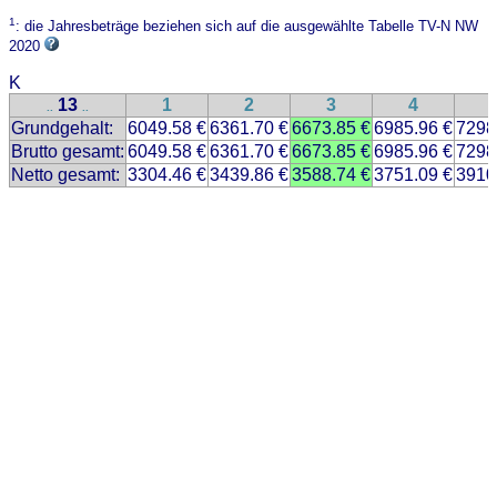
1
: die Jahresbeträge beziehen sich auf die ausgewählte Tabelle TV-N NW
2020
K
13
1
2
3
4
..
..
Grundgehalt:
6049.58 €
6361.70 €
6673.85 €
6985.96 €
7298
Brutto gesamt:
6049.58 €
6361.70 €
6673.85 €
6985.96 €
7298
Netto gesamt:
3304.46 €
3439.86 €
3588.74 €
3751.09 €
3910