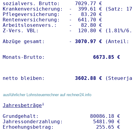
sozialvers. Brutto:     7029.77 €

Krankenversicherung:  -  399.61 € (Satz: 17.
Pflegeversicherung:   -   83.20 € 

Rentenversicherung:   -  641.70 €

Arbeitslosenvers.:    -   82.80 €

Z-Vers. VBL:          -  120.80 € (
1.81%
/
6.
Abzüge gesamt:        -
 3070.97 €
Monats-Brutto:               
 6673.85 €
netto bleiben:         
 3602.88 €
 (Steuerja
ausführlicher Lohnsteuerrechner auf rechner24.info
1
Jahresbeträge
Grundgehalt:                 80086.18 € 

Jahressonderzahlung:          5481.90 €   
