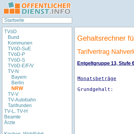
Startseite
TVöD
Gehaltsrechner fü
Bund
Kommunen
TVöD-SuE
Tarifvertrag Nahve
TVöD-P
TVöD-S
Entgeltgruppe 13, Stufe 6
TVöD-E/F/V
TV-N
Bayern
Monatsbeträge
Berlin
NRW
TV-V
TV-Autobahn
Tarifrunden
TV-L, TV-H
Beamte
Ärzte
Kirchen, Wohlfahrt