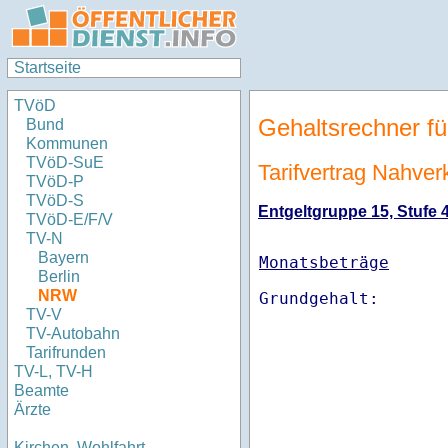
Startseite
TVöD
Gehaltsrechner fü
Bund
Kommunen
TVöD-SuE
Tarifvertrag Nahve
TVöD-P
TVöD-S
Entgeltgruppe 15, Stufe 4
TVöD-E/F/V
TV-N
Bayern
Monatsbeträge
Berlin
NRW
TV-V
TV-Autobahn
Tarifrunden
TV-L, TV-H
Beamte
Ärzte
Kirchen, Wohlfahrt