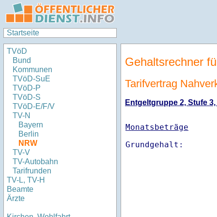
Startseite
TVöD
Gehaltsrechner fü
Bund
Kommunen
TVöD-SuE
Tarifvertrag Nahve
TVöD-P
TVöD-S
Entgeltgruppe 2, Stufe 3,
TVöD-E/F/V
TV-N
Bayern
Monatsbeträge
Berlin
NRW
TV-V
TV-Autobahn
Tarifrunden
TV-L, TV-H
Beamte
Ärzte
Kirchen, Wohlfahrt