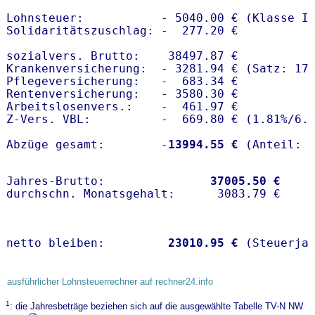
Lohnsteuer:           - 5040.00 € (Klasse I)
Solidaritätszuschlag: -  277.20 €

sozialvers. Brutto:    38497.87 €

Krankenversicherung:  - 3281.94 € (Satz: 17.
Pflegeversicherung:   -  683.34 € 

Rentenversicherung:   - 3580.30 €

Arbeitslosenvers.:    -  461.97 €

Z-Vers. VBL:          -  669.80 € (
1.81%
/
6.
Abzüge gesamt:        -
13994.55 €
Jahres-Brutto:               
37005.50 €
netto bleiben:         
23010.95 €
 (Steuerja
ausführlicher Lohnsteuerrechner auf rechner24.info
1
: die Jahresbeträge beziehen sich auf die ausgewählte Tabelle TV-N NW