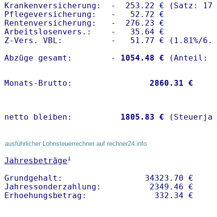
Krankenversicherung:  -  253.22 € (Satz: 17.
Pflegeversicherung:   -   52.72 € 

Rentenversicherung:   -  276.23 €

Arbeitslosenvers.:    -   35.64 €

Z-Vers. VBL:          -   51.77 € (
1.81%
/
6.
Abzüge gesamt:        -
 1054.48 €
Monats-Brutto:               
 2860.31 €
netto bleiben:         
 1805.83 €
 (Steuerja
ausführlicher Lohnsteuerrechner auf rechner24.info
1
Jahresbeträge
Grundgehalt:                 34323.70 € 

Jahressonderzahlung:          2349.46 €   
