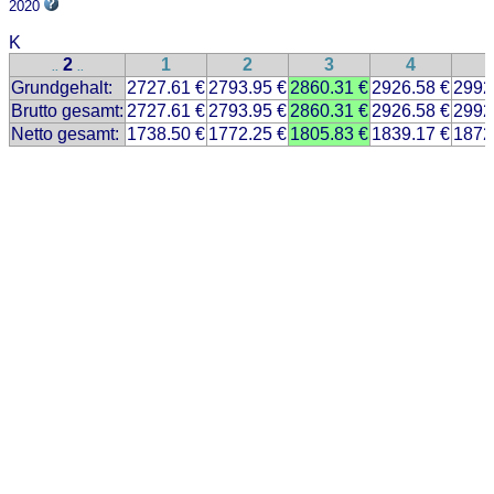
2020
K
2
1
2
3
4
..
..
Grundgehalt:
2727.61 €
2793.95 €
2860.31 €
2926.58 €
2992
Brutto gesamt:
2727.61 €
2793.95 €
2860.31 €
2926.58 €
2992
Netto gesamt:
1738.50 €
1772.25 €
1805.83 €
1839.17 €
1872