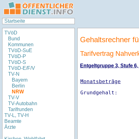
Startseite
TVöD
Gehaltsrechner fü
Bund
Kommunen
TVöD-SuE
Tarifvertrag Nahve
TVöD-P
TVöD-S
Entgeltgruppe 3, Stufe 6,
TVöD-E/F/V
TV-N
Bayern
Monatsbeträge
Berlin
NRW
TV-V
TV-Autobahn
Tarifrunden
TV-L, TV-H
Beamte
Ärzte
Kirchen, Wohlfahrt