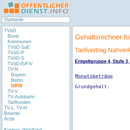
Startseite
TVöD
Gehaltsrechner fü
Bund
Kommunen
TVöD-SuE
Tarifvertrag Nahve
TVöD-P
TVöD-S
Entgeltgruppe 4, Stufe 3,
TVöD-E/F/V
TV-N
Bayern
Monatsbeträge
Berlin
NRW
TV-V
TV-Autobahn
Tarifrunden
TV-L, TV-H
Beamte
Ärzte
Kirchen, Wohlfahrt