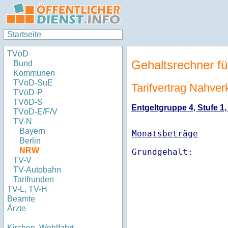
Startseite
TVöD
Gehaltsrechner fü
Bund
Kommunen
TVöD-SuE
Tarifvertrag Nahve
TVöD-P
TVöD-S
Entgeltgruppe 4, Stufe 1,
TVöD-E/F/V
TV-N
Bayern
Monatsbeträge
Berlin
NRW
TV-V
TV-Autobahn
Tarifrunden
TV-L, TV-H
Beamte
Ärzte
Kirchen, Wohlfahrt