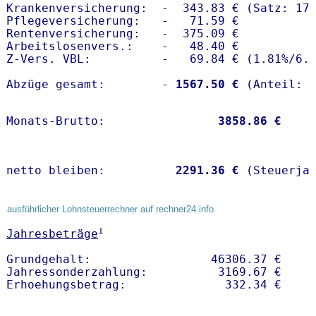
Krankenversicherung:  -  343.83 € (Satz: 17.
Pflegeversicherung:   -   71.59 € 

Rentenversicherung:   -  375.09 €

Arbeitslosenvers.:    -   48.40 €

Z-Vers. VBL:          -   69.84 € (
1.81%
/
6.
Abzüge gesamt:        -
 1567.50 €
Monats-Brutto:               
 3858.86 €
netto bleiben:         
 2291.36 €
 (Steuerja
ausführlicher Lohnsteuerrechner auf rechner24.info
1
Jahresbeträge
Grundgehalt:                 46306.37 € 

Jahressonderzahlung:          3169.67 €   
