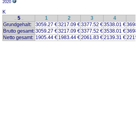
2020
K
5
1
2
3
4
..
..
Grundgehalt:
3059.27 €
3217.09 €
3377.52 €
3538.01 €
3698
Brutto gesamt:
3059.27 €
3217.09 €
3377.52 €
3538.01 €
3698
Netto gesamt:
1905.44 €
1983.44 €
2061.83 €
2139.31 €
2215