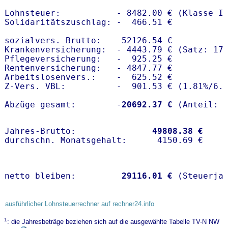
Lohnsteuer:           - 8482.00 € (Klasse I)
Solidaritätszuschlag: -  466.51 €

sozialvers. Brutto:    52126.54 €

Krankenversicherung:  - 4443.79 € (Satz: 17.
Pflegeversicherung:   -  925.25 € 

Rentenversicherung:   - 4847.77 €

Arbeitslosenvers.:    -  625.52 €

Z-Vers. VBL:          -  901.53 € (
1.81%
/
6.
Abzüge gesamt:        -
20692.37 €
Jahres-Brutto:               
49808.38 €
netto bleiben:         
29116.01 €
 (Steuerja
ausführlicher Lohnsteuerrechner auf rechner24.info
1
: die Jahresbeträge beziehen sich auf die ausgewählte Tabelle TV-N NW