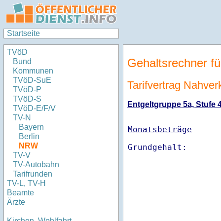
Startseite
TVöD
Gehaltsrechner fü
Bund
Kommunen
TVöD-SuE
Tarifvertrag Nahve
TVöD-P
TVöD-S
Entgeltgruppe 5a, Stufe 4
TVöD-E/F/V
TV-N
Bayern
Monatsbeträge
Berlin
NRW
TV-V
TV-Autobahn
Tarifrunden
TV-L, TV-H
Beamte
Ärzte
Kirchen, Wohlfahrt