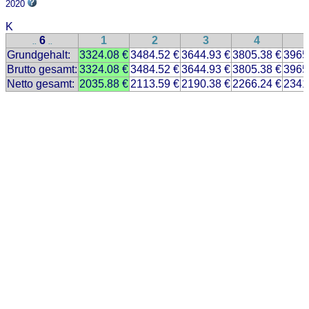
2020
K
6
1
2
3
4
..
..
Grundgehalt:
3324.08 €
3484.52 €
3644.93 €
3805.38 €
3965
Brutto gesamt:
3324.08 €
3484.52 €
3644.93 €
3805.38 €
3965
Netto gesamt:
2035.88 €
2113.59 €
2190.38 €
2266.24 €
2341