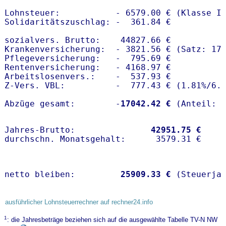
Lohnsteuer:           - 6579.00 € (Klasse I)
Solidaritätszuschlag: -  361.84 €

sozialvers. Brutto:    44827.66 €

Krankenversicherung:  - 3821.56 € (Satz: 17.
Pflegeversicherung:   -  795.69 € 

Rentenversicherung:   - 4168.97 €

Arbeitslosenvers.:    -  537.93 €

Z-Vers. VBL:          -  777.43 € (
1.81%
/
6.
Abzüge gesamt:        -
17042.42 €
Jahres-Brutto:               
42951.75 €
netto bleiben:         
25909.33 €
 (Steuerja
ausführlicher Lohnsteuerrechner auf rechner24.info
1
: die Jahresbeträge beziehen sich auf die ausgewählte Tabelle TV-N NW