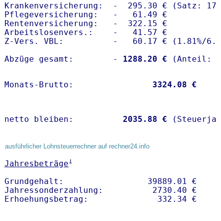
Krankenversicherung:  -  295.30 € (Satz: 17.
Pflegeversicherung:   -   61.49 € 

Rentenversicherung:   -  322.15 €

Arbeitslosenvers.:    -   41.57 €

Z-Vers. VBL:          -   60.17 € (
1.81%
/
6.
Abzüge gesamt:        -
 1288.20 €
Monats-Brutto:               
 3324.08 €
netto bleiben:         
 2035.88 €
 (Steuerja
ausführlicher Lohnsteuerrechner auf rechner24.info
1
Jahresbeträge
Grundgehalt:                 39889.01 € 

Jahressonderzahlung:          2730.40 €   
