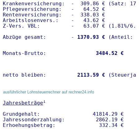
Krankenversicherung:  -  309.86 € (Satz: 17.
Pflegeversicherung:   -   64.52 € 

Rentenversicherung:   -  338.03 €

Arbeitslosenvers.:    -   43.62 €

Z-Vers. VBL:          -   63.07 € (
1.81%
/
6.
Abzüge gesamt:        -
 1370.93 €
Monats-Brutto:               
 3484.52 €
netto bleiben:         
 2113.59 €
 (Steuerja
ausführlicher Lohnsteuerrechner auf rechner24.info
1
Jahresbeträge
Grundgehalt:                 41814.29 € 

Jahressonderzahlung:          2862.19 €   
