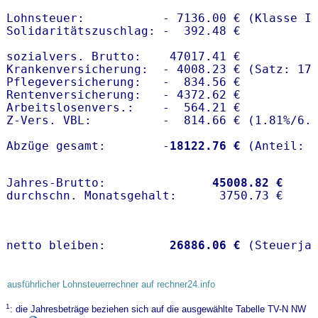
Lohnsteuer:           - 7136.00 € (Klasse I)
Solidaritätszuschlag: -  392.48 €

sozialvers. Brutto:    47017.41 €

Krankenversicherung:  - 4008.23 € (Satz: 17.
Pflegeversicherung:   -  834.56 € 

Rentenversicherung:   - 4372.62 €

Arbeitslosenvers.:    -  564.21 €

Z-Vers. VBL:          -  814.66 € (
1.81%
/
6.
Abzüge gesamt:        -
18122.76 €
Jahres-Brutto:               
45008.82 €
netto bleiben:         
26886.06 €
 (Steuerja
ausführlicher Lohnsteuerrechner auf rechner24.info
1
: die Jahresbeträge beziehen sich auf die ausgewählte Tabelle TV-N NW