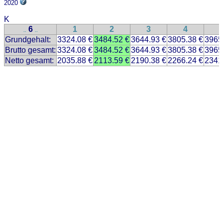
2020
K
6
1
2
3
4
..
..
Grundgehalt:
3324.08 €
3484.52 €
3644.93 €
3805.38 €
3965
Brutto gesamt:
3324.08 €
3484.52 €
3644.93 €
3805.38 €
3965
Netto gesamt:
2035.88 €
2113.59 €
2190.38 €
2266.24 €
2341