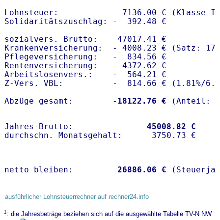
Lohnsteuer:           - 7136.00 € (Klasse I)
Solidaritätszuschlag: -  392.48 €

sozialvers. Brutto:    47017.41 €

Krankenversicherung:  - 4008.23 € (Satz: 17.
Pflegeversicherung:   -  834.56 € 

Rentenversicherung:   - 4372.62 €

Arbeitslosenvers.:    -  564.21 €

Z-Vers. VBL:          -  814.66 € (
1.81%
/
6.
Abzüge gesamt:        -
18122.76 €
Jahres-Brutto:               
45008.82 €
netto bleiben:         
26886.06 €
 (Steuerja
ausführlicher Lohnsteuerrechner auf rechner24.info
1
: die Jahresbeträge beziehen sich auf die ausgewählte Tabelle TV-N NW