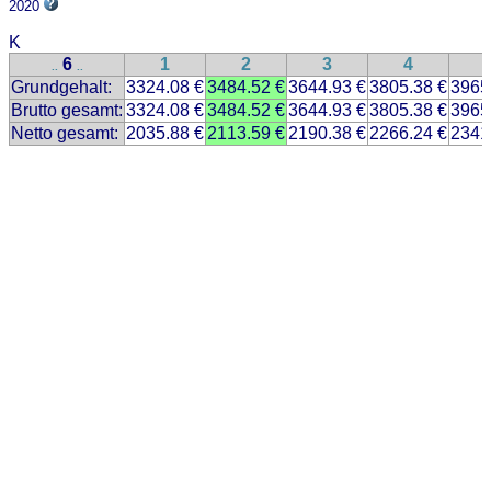
2020
K
6
1
2
3
4
..
..
Grundgehalt:
3324.08 €
3484.52 €
3644.93 €
3805.38 €
3965
Brutto gesamt:
3324.08 €
3484.52 €
3644.93 €
3805.38 €
3965
Netto gesamt:
2035.88 €
2113.59 €
2190.38 €
2266.24 €
2341