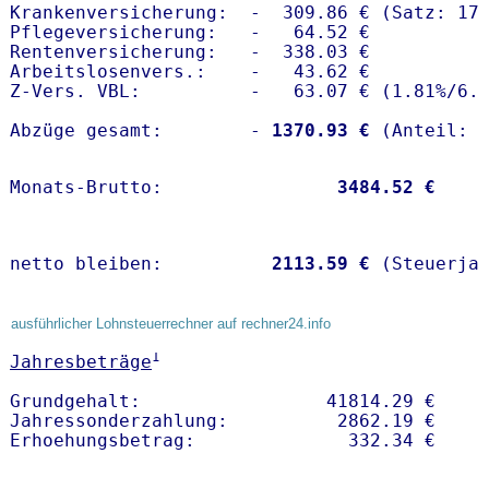
Krankenversicherung:  -  309.86 € (Satz: 17.
Pflegeversicherung:   -   64.52 € 

Rentenversicherung:   -  338.03 €

Arbeitslosenvers.:    -   43.62 €

Z-Vers. VBL:          -   63.07 € (
1.81%
/
6.
Abzüge gesamt:        -
 1370.93 €
Monats-Brutto:               
 3484.52 €
netto bleiben:         
 2113.59 €
 (Steuerja
ausführlicher Lohnsteuerrechner auf rechner24.info
1
Jahresbeträge
Grundgehalt:                 41814.29 € 

Jahressonderzahlung:          2862.19 €   
