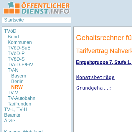
Startseite
TVöD
Gehaltsrechner fü
Bund
Kommunen
TVöD-SuE
Tarifvertrag Nahve
TVöD-P
TVöD-S
Entgeltgruppe 7, Stufe 1,
TVöD-E/F/V
TV-N
Bayern
Monatsbeträge
Berlin
NRW
TV-V
TV-Autobahn
Tarifrunden
TV-L, TV-H
Beamte
Ärzte
Kirchen, Wohlfahrt