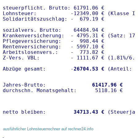
steuerpflicht. Brutto: 61791.06 €

Lohnsteuer:           -12349.00 € (Klasse I)
Solidaritätszuschlag: -  679.19 €

sozialvers. Brutto:    64484.94 €

Krankenversicherung:  - 4795.31 € (Satz: 17
Pflegeversicherung:   -  998.44 € 

Rentenversicherung:   - 5997.10 €

Arbeitslosenvers.:    -  773.82 €

Z-Vers. VBL:          - 1111.67 € (
1.81%
/
6.
Abzüge gesamt:        -
26704.53 €
Jahres-Brutto:               
61417.96 €
netto bleiben:         
34713.43 €
 (Steuerja
ausführlicher Lohnsteuerrechner auf rechner24.info