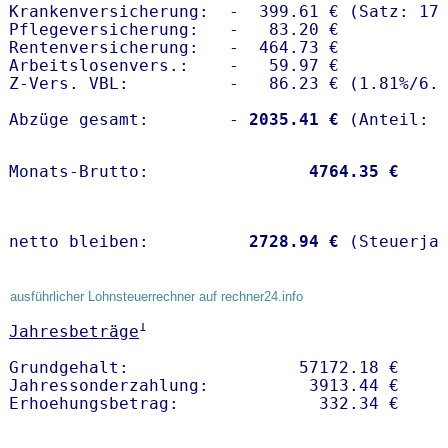
Krankenversicherung:  -  399.61 € (Satz: 17.
Pflegeversicherung:   -   83.20 € 

Rentenversicherung:   -  464.73 €

Arbeitslosenvers.:    -   59.97 €

Z-Vers. VBL:          -   86.23 € (
1.81%
/
6.
Abzüge gesamt:        -
 2035.41 €
Monats-Brutto:               
 4764.35 €
netto bleiben:         
 2728.94 €
 (Steuerja
ausführlicher Lohnsteuerrechner auf rechner24.info
1
Jahresbeträge
Grundgehalt:                 57172.18 € 

Jahressonderzahlung:          3913.44 €   
