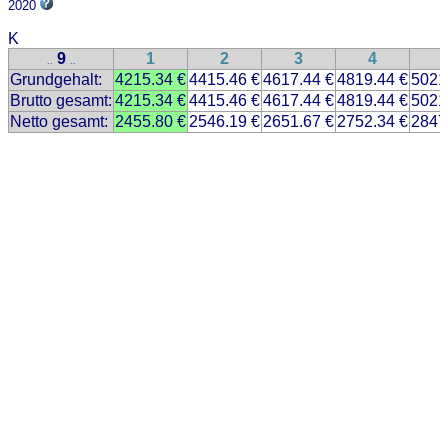
2020
K
9
1
2
3
4
..
..
Grundgehalt:
4215.34 €
4415.46 €
4617.44 €
4819.44 €
5021
Brutto gesamt:
4215.34 €
4415.46 €
4617.44 €
4819.44 €
5021
Netto gesamt:
2455.80 €
2546.19 €
2651.67 €
2752.34 €
2847