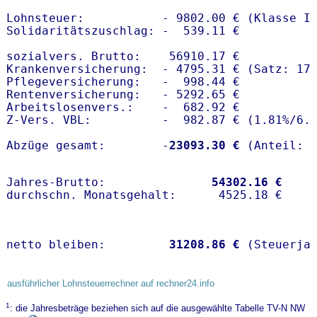
Lohnsteuer:           - 9802.00 € (Klasse I)
Solidaritätszuschlag: -  539.11 €

sozialvers. Brutto:    56910.17 €

Krankenversicherung:  - 4795.31 € (Satz: 17.
Pflegeversicherung:   -  998.44 € 

Rentenversicherung:   - 5292.65 €

Arbeitslosenvers.:    -  682.92 €

Z-Vers. VBL:          -  982.87 € (
1.81%
/
6.
Abzüge gesamt:        -
23093.30 €
Jahres-Brutto:               
54302.16 €
netto bleiben:         
31208.86 €
 (Steuerja
ausführlicher Lohnsteuerrechner auf rechner24.info
1
: die Jahresbeträge beziehen sich auf die ausgewählte Tabelle TV-N NW