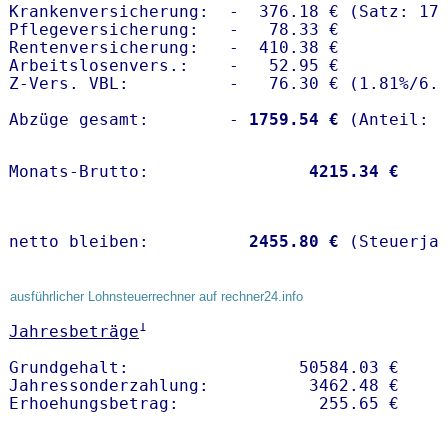
Krankenversicherung:  -  376.18 € (Satz: 17.
Pflegeversicherung:   -   78.33 € 

Rentenversicherung:   -  410.38 €

Arbeitslosenvers.:    -   52.95 €

Z-Vers. VBL:          -   76.30 € (
1.81%
/
6.
Abzüge gesamt:        -
 1759.54 €
Monats-Brutto:               
 4215.34 €
netto bleiben:         
 2455.80 €
 (Steuerja
ausführlicher Lohnsteuerrechner auf rechner24.info
1
Jahresbeträge
Grundgehalt:                 50584.03 € 

Jahressonderzahlung:          3462.48 €   
