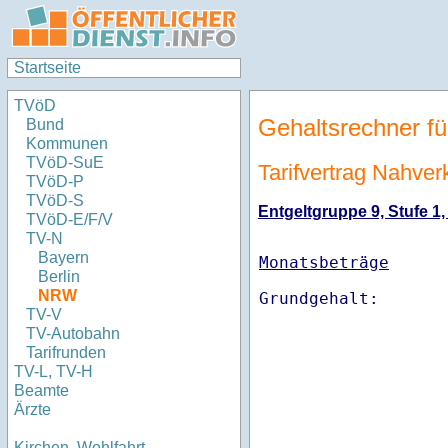
Startseite
TVöD
Gehaltsrechner fü
Bund
Kommunen
TVöD-SuE
Tarifvertrag Nahve
TVöD-P
TVöD-S
Entgeltgruppe 9, Stufe 1,
TVöD-E/F/V
TV-N
Bayern
Monatsbeträge
Berlin
NRW
TV-V
TV-Autobahn
Tarifrunden
TV-L, TV-H
Beamte
Ärzte
Kirchen, Wohlfahrt