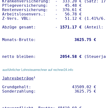
Krankenversicherung:  -  333.20 € (Satz: 17.
Pflegeversicherung:   -   45.48 € 

Rentenversicherung:   -  376.61 €

Arbeitslosenvers.:    -   56.78 €

Z-Vers. VBL:          -   51.12 € (
1.41%
/
6.
Abzüge gesamt:        -
 1571.17 €
Monats-Brutto:               
 3625.75 €
netto bleiben:         
 2054.58 €
 (Steuerja
ausführlicher Lohnsteuerrechner auf rechner24.info
1
Jahresbeträge
Grundgehalt:                 43509.02 € 
