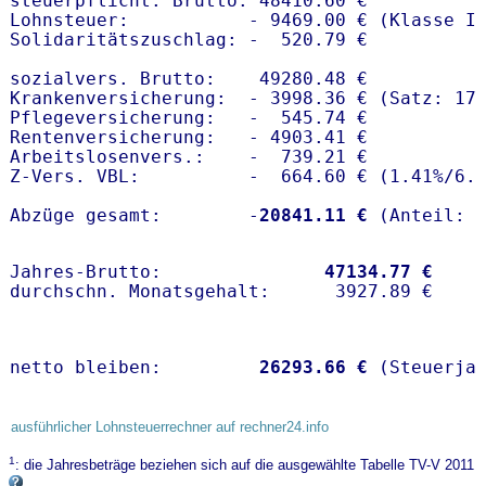
steuerpflicht. Brutto: 48410.60 €

Lohnsteuer:           - 9469.00 € (Klasse I)
Solidaritätszuschlag: -  520.79 €

sozialvers. Brutto:    49280.48 €

Krankenversicherung:  - 3998.36 € (Satz: 17.
Pflegeversicherung:   -  545.74 € 

Rentenversicherung:   - 4903.41 €

Arbeitslosenvers.:    -  739.21 €

Z-Vers. VBL:          -  664.60 € (
1.41%
/
6.
Abzüge gesamt:        -
20841.11 €
Jahres-Brutto:               
47134.77 €
netto bleiben:         
26293.66 €
 (Steuerja
ausführlicher Lohnsteuerrechner auf rechner24.info
1
: die Jahresbeträge beziehen sich auf die ausgewählte Tabelle TV-V 2011