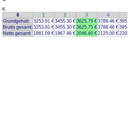
K
8
1
2
3
4
..
..
Grundgehalt:
3253.91 €
3455.30 €
3625.75 €
3788.46 €
3951
Brutto gesamt:
3253.91 €
3455.30 €
3625.75 €
3788.46 €
3951
Netto gesamt:
1881.09 €
1967.46 €
2046.40 €
2125.00 €
2202