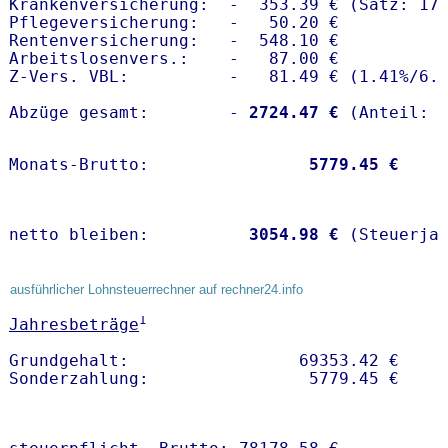
Krankenversicherung:  -  353.39 € (Satz: 17.
Pflegeversicherung:   -   50.20 € 

Rentenversicherung:   -  548.10 €

Arbeitslosenvers.:    -   87.00 €

Z-Vers. VBL:          -   81.49 € (
1.41%
/
6.
Abzüge gesamt:        -
 2724.47 €
Monats-Brutto:               
 5779.45 €
netto bleiben:         
 3054.98 €
 (Steuerja
ausführlicher Lohnsteuerrechner auf rechner24.info
1
Jahresbeträge
Grundgehalt:                 69353.42 € 
