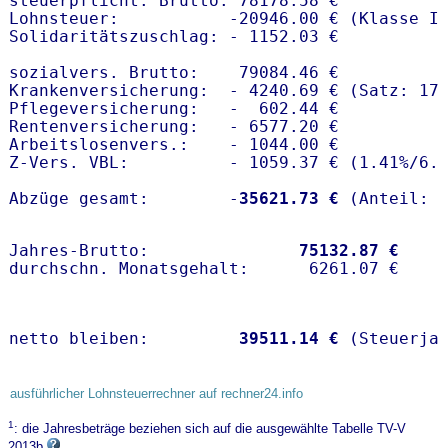
steuerpflicht. Brutto: 78178.58 €

Lohnsteuer:           -20946.00 € (Klasse I)
Solidaritätszuschlag: - 1152.03 €

sozialvers. Brutto:    79084.46 €

Krankenversicherung:  - 4240.69 € (Satz: 17
Pflegeversicherung:   -  602.44 € 

Rentenversicherung:   - 6577.20 €

Arbeitslosenvers.:    - 1044.00 €

Z-Vers. VBL:          - 1059.37 € (
1.41%
/
6.
Abzüge gesamt:        -
35621.73 €
Jahres-Brutto:               
75132.87 €
netto bleiben:         
39511.14 €
 (Steuerja
ausführlicher Lohnsteuerrechner auf rechner24.info
1
: die Jahresbeträge beziehen sich auf die ausgewählte Tabelle TV-V
2013b