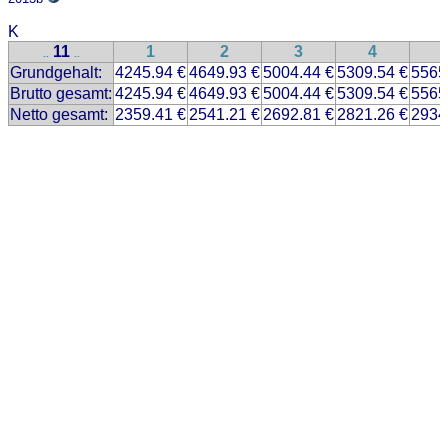
K
11
1
2
3
4
..
..
Grundgehalt:
4245.94 €
4649.93 €
5004.44 €
5309.54 €
5565
Brutto gesamt:
4245.94 €
4649.93 €
5004.44 €
5309.54 €
5565
Netto gesamt:
2359.41 €
2541.21 €
2692.81 €
2821.26 €
2934