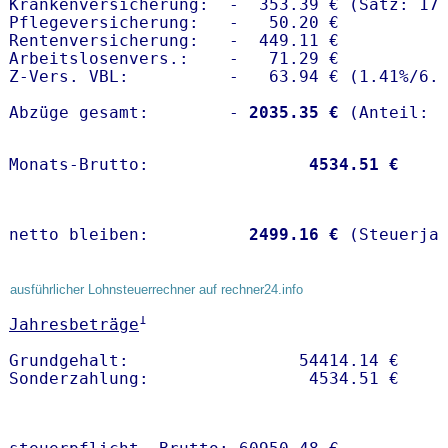
Krankenversicherung:  -  353.39 € (Satz: 17.
Pflegeversicherung:   -   50.20 € 

Rentenversicherung:   -  449.11 €

Arbeitslosenvers.:    -   71.29 €

Z-Vers. VBL:          -   63.94 € (
1.41%
/
6.
Abzüge gesamt:        -
 2035.35 €
Monats-Brutto:               
 4534.51 €
netto bleiben:         
 2499.16 €
 (Steuerja
ausführlicher Lohnsteuerrechner auf rechner24.info
1
Jahresbeträge
Grundgehalt:                 54414.14 € 
