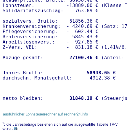
steuerpflicht. Brutto: 60950.48 €

Lohnsteuer:           -13889.00 € (Klasse I)
Solidaritätszuschlag: -  763.89 €

sozialvers. Brutto:    61856.36 €

Krankenversicherung:  - 4240.69 € (Satz: 17
Pflegeversicherung:   -  602.44 € 

Rentenversicherung:   - 5845.43 €

Arbeitslosenvers.:    -  927.85 €

Z-Vers. VBL:          -  831.18 € (
1.41%
/
6.
Abzüge gesamt:        -
27100.46 €
Jahres-Brutto:               
58948.65 €
netto bleiben:         
31848.19 €
 (Steuerja
ausführlicher Lohnsteuerrechner auf rechner24.info
1
: die Jahresbeträge beziehen sich auf die ausgewählte Tabelle TV-V
2013b