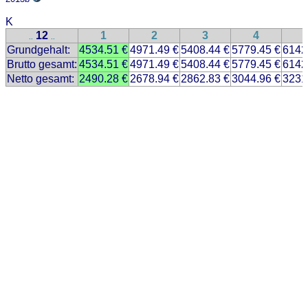
K
12
1
2
3
4
..
..
Grundgehalt:
4534.51 €
4971.49 €
5408.44 €
5779.45 €
6142
Brutto gesamt:
4534.51 €
4971.49 €
5408.44 €
5779.45 €
6142
Netto gesamt:
2490.28 €
2678.94 €
2862.83 €
3044.96 €
3231