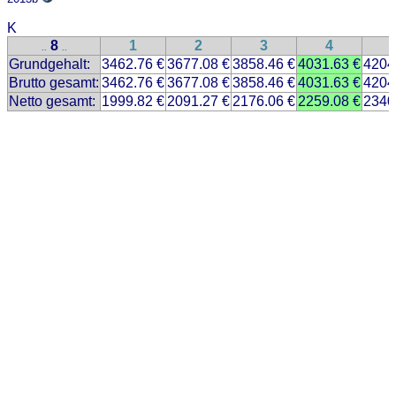
K
8
1
2
3
4
..
..
Grundgehalt:
3462.76 €
3677.08 €
3858.46 €
4031.63 €
4204
Brutto gesamt:
3462.76 €
3677.08 €
3858.46 €
4031.63 €
4204
Netto gesamt:
1999.82 €
2091.27 €
2176.06 €
2259.08 €
2340