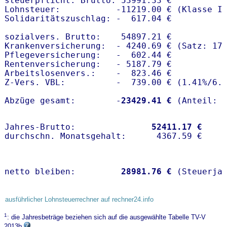
steuerpflicht. Brutto: 53991.33 €

Lohnsteuer:           -11219.00 € (Klasse I)
Solidaritätszuschlag: -  617.04 €

sozialvers. Brutto:    54897.21 €

Krankenversicherung:  - 4240.69 € (Satz: 17.
Pflegeversicherung:   -  602.44 € 

Rentenversicherung:   - 5187.79 €

Arbeitslosenvers.:    -  823.46 €

Z-Vers. VBL:          -  739.00 € (
1.41%
/
6.
Abzüge gesamt:        -
23429.41 €
Jahres-Brutto:               
52411.17 €
netto bleiben:         
28981.76 €
 (Steuerja
ausführlicher Lohnsteuerrechner auf rechner24.info
1
: die Jahresbeträge beziehen sich auf die ausgewählte Tabelle TV-V
2013b