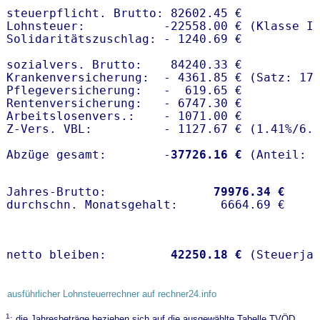
steuerpflicht. Brutto: 82602.45 €

Lohnsteuer:           -22558.00 € (Klasse I)
Solidaritätszuschlag: - 1240.69 €

sozialvers. Brutto:    84240.33 €

Krankenversicherung:  - 4361.85 € (Satz: 17
Pflegeversicherung:   -  619.65 € 

Rentenversicherung:   - 6747.30 €

Arbeitslosenvers.:    - 1071.00 €

Z-Vers. VBL:          - 1127.67 € (
1.41%
/
6.
Abzüge gesamt:        -
37726.16 €
Jahres-Brutto:               
79976.34 €
netto bleiben:         
42250.18 €
 (Steuerja
ausführlicher Lohnsteuerrechner auf rechner24.info
1
: die Jahresbeträge beziehen sich auf die ausgewählte Tabelle TVÖD