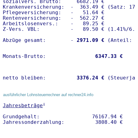
sozialvers. Brutto:     6682.19 €

Krankenversicherung:  -  363.49 € (Satz: 17.
Pflegeversicherung:   -   51.64 € 

Rentenversicherung:   -  562.27 €

Arbeitslosenvers.:    -   89.25 €

Z-Vers. VBL:          -   89.50 € (
1.41%
/
6.
Abzüge gesamt:        -
 2971.09 €
Monats-Brutto:               
 6347.33 €
netto bleiben:         
 3376.24 €
 (Steuerja
ausführlicher Lohnsteuerrechner auf rechner24.info
1
Jahresbeträge
Grundgehalt:                 76167.94 € 
