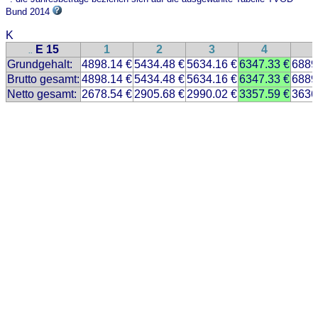
Bund 2014
K
E 15
1
2
3
4
..
Grundgehalt:
4898.14 €
5434.48 €
5634.16 €
6347.33 €
6889
Brutto gesamt:
4898.14 €
5434.48 €
5634.16 €
6347.33 €
6889
Netto gesamt:
2678.54 €
2905.68 €
2990.02 €
3357.59 €
3636