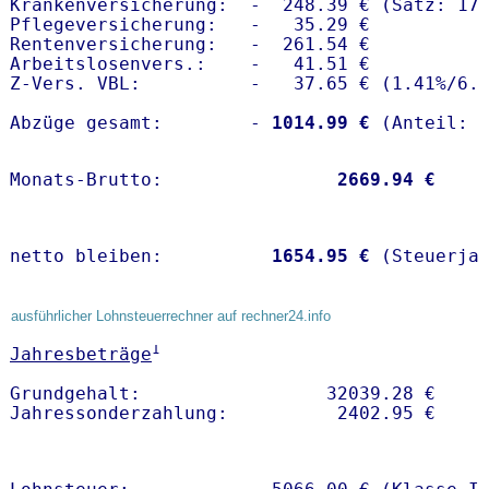
Krankenversicherung:  -  248.39 € (Satz: 17.
Pflegeversicherung:   -   35.29 € 

Rentenversicherung:   -  261.54 €

Arbeitslosenvers.:    -   41.51 €

Z-Vers. VBL:          -   37.65 € (
1.41%
/
6.
Abzüge gesamt:        -
 1014.99 €
Monats-Brutto:               
 2669.94 €
netto bleiben:         
 1654.95 €
 (Steuerja
ausführlicher Lohnsteuerrechner auf rechner24.info
1
Jahresbeträge
Grundgehalt:                 32039.28 € 
