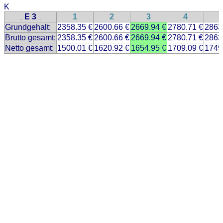
K
E 3
1
2
3
4
..
..
Grundgehalt:
2358.35 €
2600.66 €
2669.94 €
2780.71 €
2863
Brutto gesamt:
2358.35 €
2600.66 €
2669.94 €
2780.71 €
2863
Netto gesamt:
1500.01 €
1620.92 €
1654.95 €
1709.09 €
1749