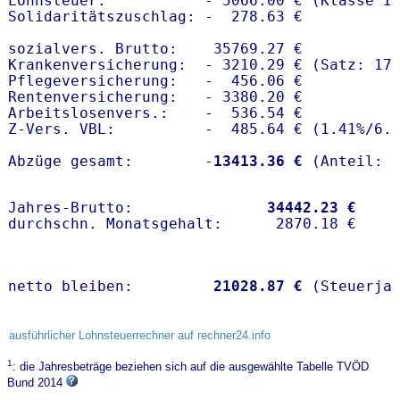
Lohnsteuer:           - 5066.00 € (Klasse I)
Solidaritätszuschlag: -  278.63 €

sozialvers. Brutto:    35769.27 €

Krankenversicherung:  - 3210.29 € (Satz: 17.
Pflegeversicherung:   -  456.06 € 

Rentenversicherung:   - 3380.20 €

Arbeitslosenvers.:    -  536.54 €

Z-Vers. VBL:          -  485.64 € (
1.41%
/
6.
Abzüge gesamt:        -
13413.36 €
Jahres-Brutto:               
34442.23 €
netto bleiben:         
21028.87 €
 (Steuerja
ausführlicher Lohnsteuerrechner auf rechner24.info
1
: die Jahresbeträge beziehen sich auf die ausgewählte Tabelle TVÖD
Bund 2014