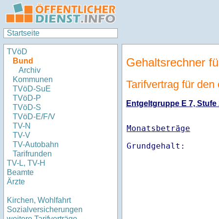
Startseite
TVöD
Gehaltsrechner fü
Bund
Archiv
Kommunen
Tarifvertrag für den
TVöD-SuE
TVöD-P
Entgeltgruppe E 7, Stufe 
TVöD-S
TVöD-E/F/V
TV-N
Monatsbeträge
TV-V
TV-Autobahn
Tarifrunden
TV-L, TV-H
Beamte
Ärzte
Kirchen, Wohlfahrt
Sozialversicherungen
weitere Tarifverträge