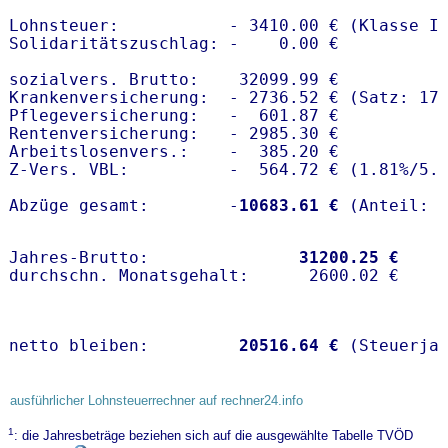
Lohnsteuer:           - 3410.00 € (Klasse I)
Solidaritätszuschlag: -    0.00 €

sozialvers. Brutto:    32099.99 €

Krankenversicherung:  - 2736.52 € (Satz: 17.
Pflegeversicherung:   -  601.87 € 

Rentenversicherung:   - 2985.30 €

Arbeitslosenvers.:    -  385.20 €

Z-Vers. VBL:          -  564.72 € (
1.81%
/
5.
Abzüge gesamt:        -
10683.61 €
Jahres-Brutto:               
31200.25 €
netto bleiben:         
20516.64 €
 (Steuerja
ausführlicher Lohnsteuerrechner auf rechner24.info
1
: die Jahresbeträge beziehen sich auf die ausgewählte Tabelle TVÖD