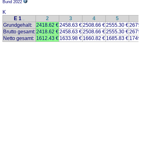
Bund 2022
K
E 1
2
3
4
5
..
Grundgehalt:
2418.62 €
2458.63 €
2508.66 €
2555.30 €
2675
Brutto gesamt:
2418.62 €
2458.63 €
2508.66 €
2555.30 €
2675
Netto gesamt:
1612.43 €
1633.98 €
1660.82 €
1685.83 €
1749