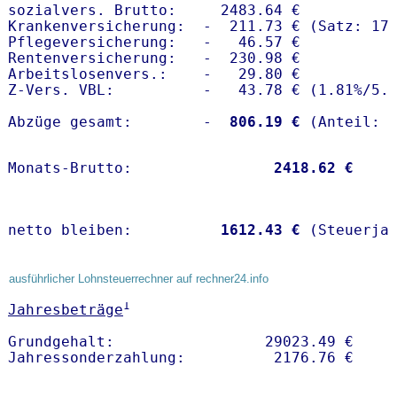
sozialvers. Brutto:     2483.64 €

Krankenversicherung:  -  211.73 € (Satz: 17.
Pflegeversicherung:   -   46.57 € 

Rentenversicherung:   -  230.98 €

Arbeitslosenvers.:    -   29.80 €

Z-Vers. VBL:          -   43.78 € (
1.81%
/
5.
Abzüge gesamt:        -
  806.19 €
Monats-Brutto:               
 2418.62 €
netto bleiben:         
 1612.43 €
 (Steuerja
ausführlicher Lohnsteuerrechner auf rechner24.info
1
Jahresbeträge
Grundgehalt:                 29023.49 € 
